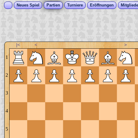
Neues Spiel
Partien
Turniere
Eröffnungen
Mitgliede
|<
<
>
1
2
3
4
5