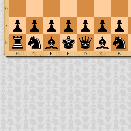
6
7
8
H
G
F
E
D
C
B