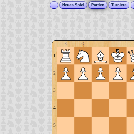
Neues Spiel
Partien
Turniere
|<
<
1
2
3
4
5