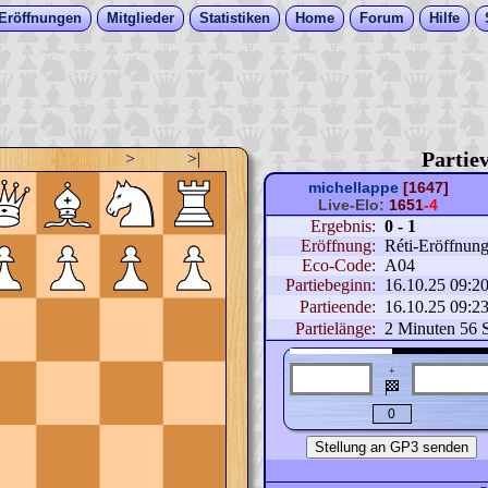
Eröffnungen
Mitglieder
Statistiken
Home
Forum
Hilfe
Partiev
>
>|
michellappe
[1647]
Live-Elo:
1651
-4
Ergebnis:
0 - 1
Eröffnung:
Réti-Eröffnung 
Eco-Code:
A04
Partiebeginn:
16.10.25 09:2
Partieende:
16.10.25 09:2
Partielänge:
2 Minuten 56 
+
🏁