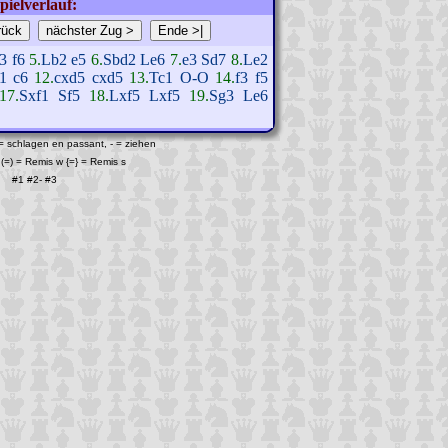
pielverlauf:
3
f6
5.
Lb2
e5
6.
Sbd2
Le6
7.
e3
Sd7
8.
Le2
1
c6
12.
cxd5
cxd5
13.
Tc1
O-O
14.
f3
f5
17.
Sxf1
Sf5
18.
Lxf5
Lxf5
19.
Sg3
Le6
 = schlagen en passant, - = ziehen
(=) = Remis w {=} = Remis s
#1
#2
-
#3