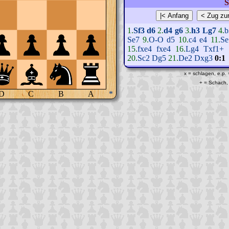
S
1.
Sf3
d6
2.
d4
g6
3.
h3
Lg7
4.
b
Se7
9.
O-O
d5
10.
c4
e4
11.
Se
15.
fxe4
fxe4
16.
Lg4
Txf1+
20.
Sc2
Dg5
21.
De2
Dxg3
0:1
x = schlagen, e.p.
+ = Schach, 
D
C
B
A
*