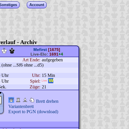
Sonstiges
Account
erlauf - Archiv
Mefirst
[1675]
Live-Elo:
1691
+4
Art Ende:
aufgegeben
(ohne ...Sf6 ohne ...d5)
0 Uhr
Uhr:
15 Min
3 Uhr
Spiel:
Sek.
Züge:
21
Brett drehen
Variantenbrett
Export to PGN (download)