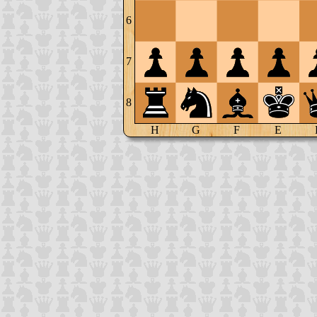
6
7
8
H
G
F
E