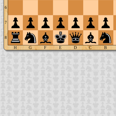
6
7
8
H
G
F
E
D
C
B