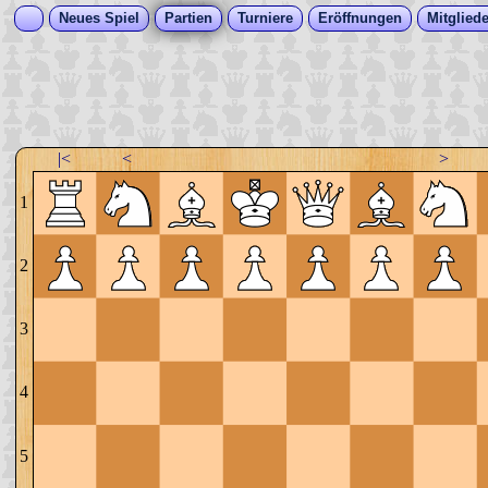
Neues Spiel
Partien
Turniere
Eröffnungen
Mitgliede
|<
<
>
1
2
3
4
5