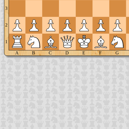
3
2
1
A
B
C
D
E
F
G