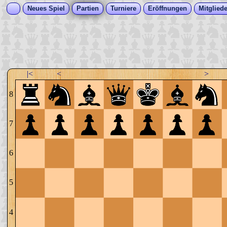
Neues Spiel
Partien
Turniere
Eröffnungen
Mitgliede
|<
<
>
8
7
6
5
4