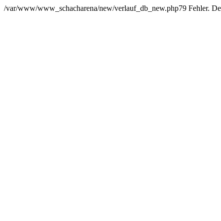
/var/www/www_schacharena/new/verlauf_db_new.php79 Fehler. Der Us