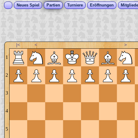
Neues Spiel
Partien
Turniere
Eröffnungen
Mitgliede
|<
<
>
1
2
3
4
5