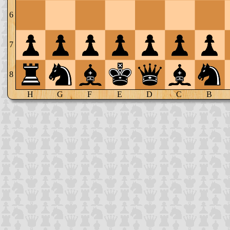
6
7
8
H
G
F
E
D
C
B