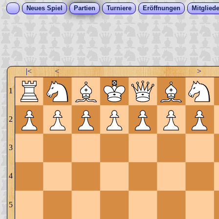
Neues Spiel
Partien
Turniere
Eröffnungen
Mitgliede
|<
<
>
1
2
3
4
5