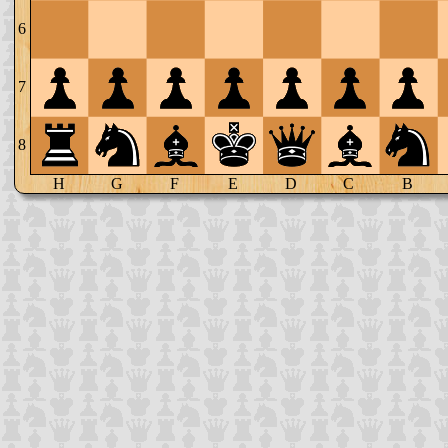
6
7
8
H
G
F
E
D
C
B