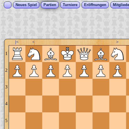
Neues Spiel
Partien
Turniere
Eröffnungen
Mitgliede
|<
<
>
1
2
3
4
5