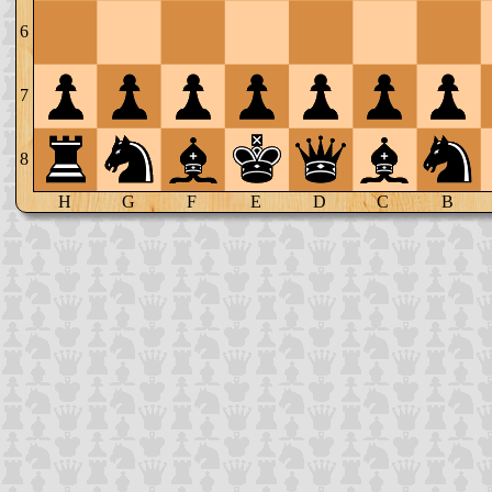
6
7
8
H
G
F
E
D
C
B