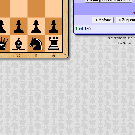
S
1.
e4
1:0
x = schlagen, e.p.
+ = Schach, 
D
C
B
A
*