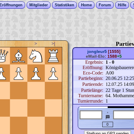
Eröffnungen
Mitglieder
Statistiken
Home
Forum
Hilfe
Partiev
>
>|
jongleur5
[1555]
eMail-Elo:
1588
+5
Ergebnis:
1 - 0
Eröffnung:
Königsbauerer
Eco-Code:
A00
Partiebeginn:
20.06.25 12:2
Partieende:
12.07.25 14:0
Partielänge:
22 Tage 1 Stu
Turniername:
64. Mothammer
Turnierrunde:
1
+
🏁