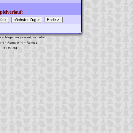
pielverlauf:
 = schlagen en passant, - = ziehen
(=) = Remis w {=} = Remis s
#1
#2
-
#3