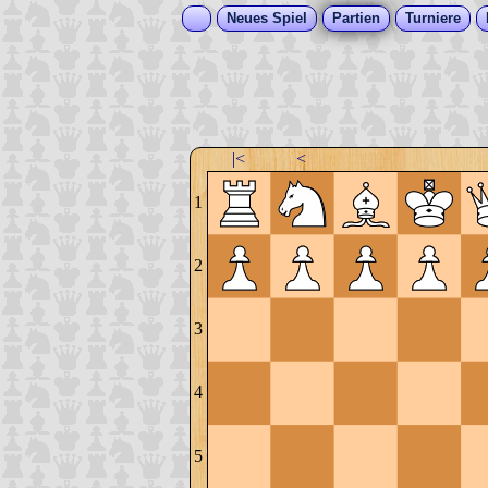
Neues Spiel
Partien
Turniere
|<
<
1
2
3
4
5