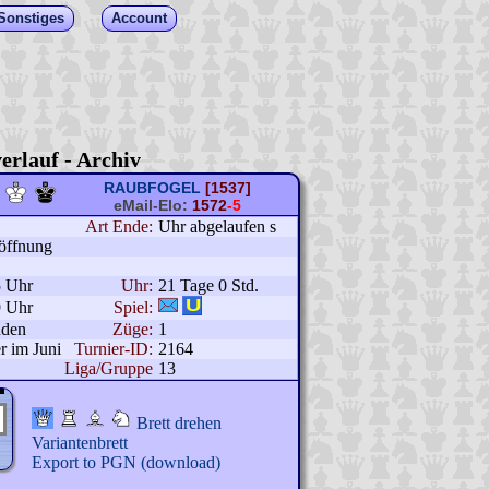
Sonstiges
Account
erlauf - Archiv
RAUBFOGEL
[1537]
eMail-Elo:
1572
-5
Art Ende:
Uhr abgelaufen s
öffnung
5 Uhr
Uhr:
21 Tage 0 Std.
9 Uhr
Spiel:
nden
Züge:
1
 im Juni
Turnier-ID:
2164
Liga/Gruppe
13
Brett drehen
Variantenbrett
Export to PGN (download)