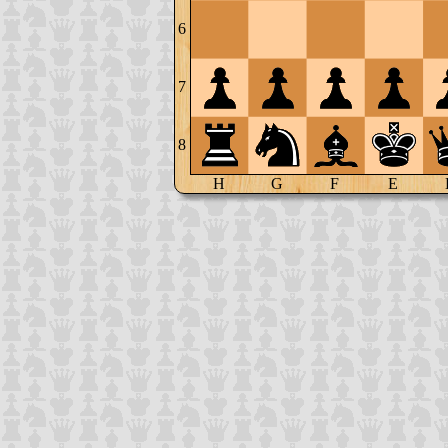
6
7
8
H
G
F
E