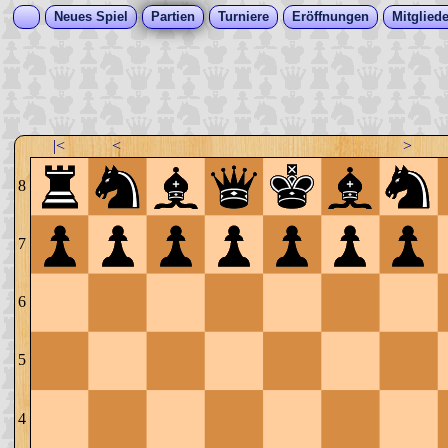
Neues Spiel
Partien
Turniere
Eröffnungen
Mitgliede
|<
<
>
8
7
6
5
4