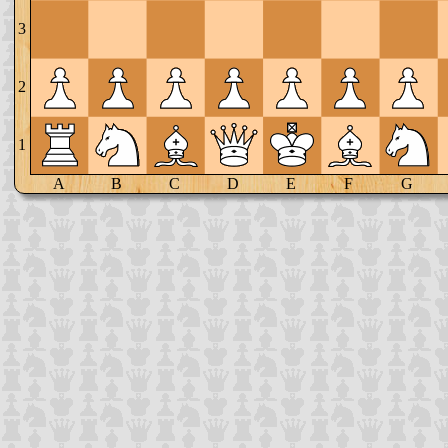
3
2
1
A
B
C
D
E
F
G