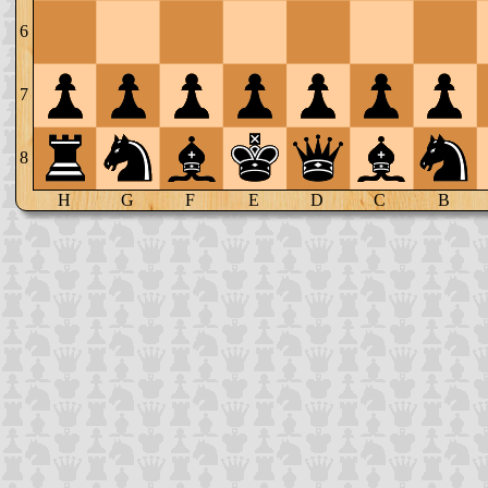
6
7
8
H
G
F
E
D
C
B