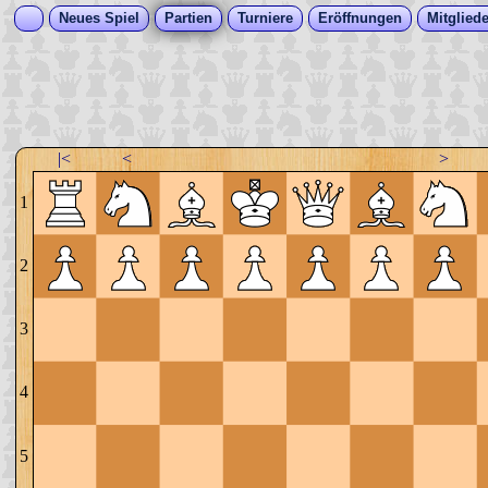
Neues Spiel
Partien
Turniere
Eröffnungen
Mitgliede
|<
<
>
1
2
3
4
5