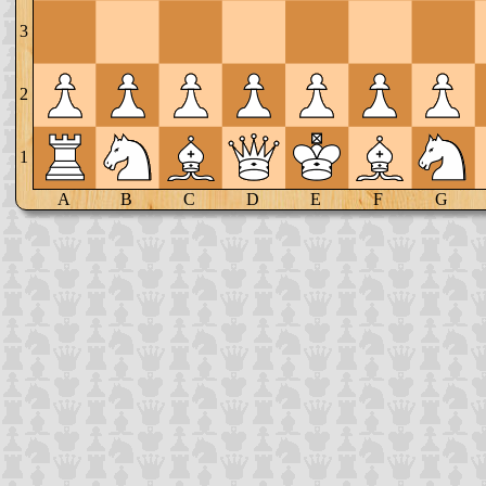
3
2
1
A
B
C
D
E
F
G