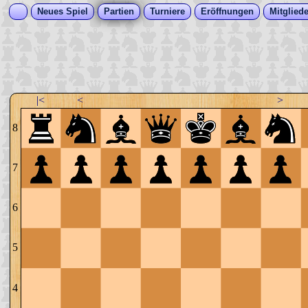
Neues Spiel
Partien
Turniere
Eröffnungen
Mitgliede
|<
<
>
8
7
6
5
4