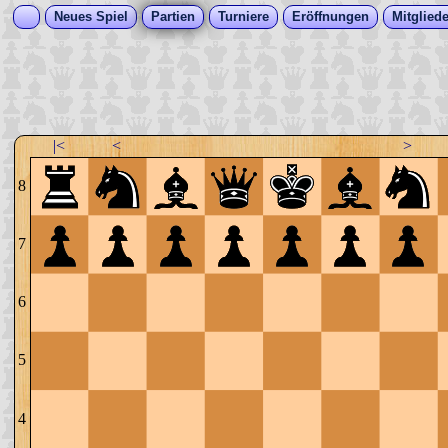
Neues Spiel
Partien
Turniere
Eröffnungen
Mitgliede
|<
<
>
8
7
6
5
4