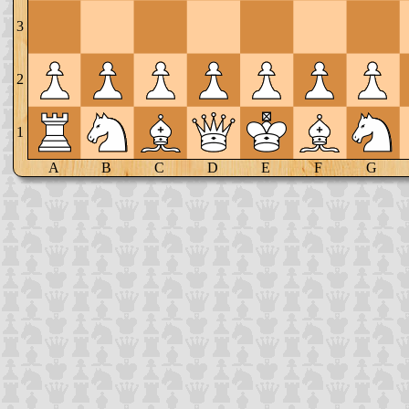
3
2
1
A
B
C
D
E
F
G