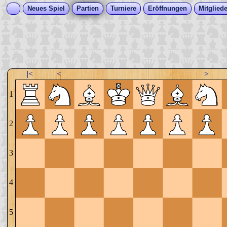
Neues Spiel
Partien
Turniere
Eröffnungen
Mitgliede
|<
<
>
1
2
3
4
5