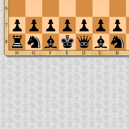
6
7
8
H
G
F
E
D
C
B