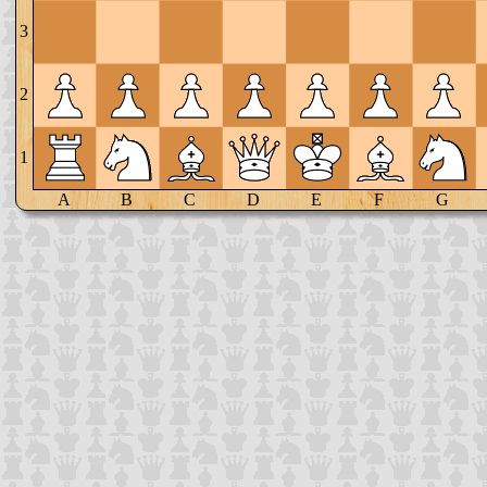
3
2
1
A
B
C
D
E
F
G