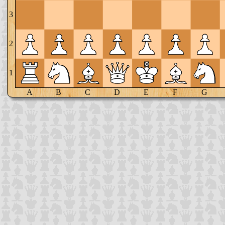
3
2
1
A
B
C
D
E
F
G