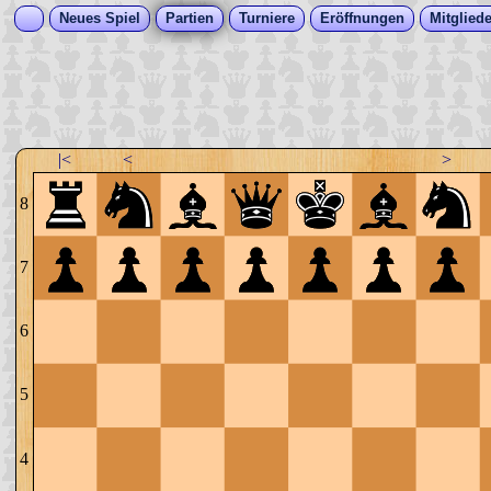
Neues Spiel
Partien
Turniere
Eröffnungen
Mitgliede
|<
<
>
8
7
6
5
4