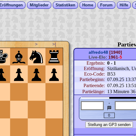
Eröffnungen
Mitglieder
Statistiken
Home
Forum
Hilfe
Partiev
>
>|
alfredo48
[1940]
Live-Elo:
1961
-5
Ergebnis:
0 - 1
Eröffnung:
Sizilianisch, U
Eco-Code:
B53
Partiebeginn:
07.09.25 13:3
Partieende:
07.09.25 13:5
Partielänge:
13 Minuten 36
+
🏁