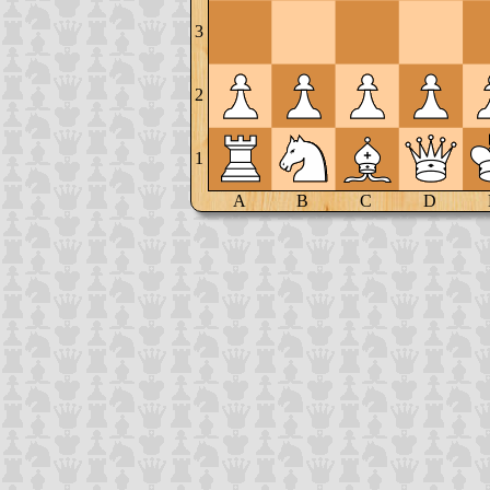
3
2
1
A
B
C
D