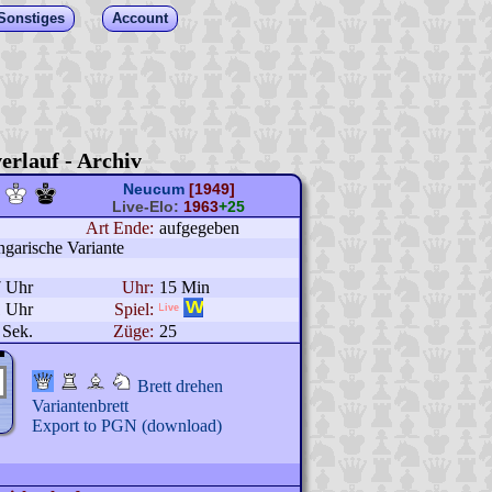
Sonstiges
Account
erlauf - Archiv
Neucum
[1949]
Live-Elo:
1963
+25
Art Ende:
aufgegeben
ngarische Variante
7 Uhr
Uhr:
15 Min
1 Uhr
Spiel:
 Sek.
Züge:
25
Brett drehen
Variantenbrett
Export to PGN (download)