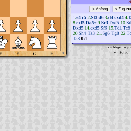
S
1.
e4
c5
2.
Sf3
d6
3.
d4
cxd4
4.
D
8.
exf5
Da5+
9.
Sc3
Dxf5
10.
S
Dxd5
14.
cxd5
Sf6
15.
Td1
Tc8
20.
Sh4
Ta3
21.
Sg6
Tg8
22.
T
Ta3
0:1
x = schlagen, e.p.
+ = Schach, 
E
F
G
H
*