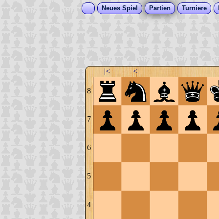
Neues Spiel
Partien
Turniere
|<
<
8
7
6
5
4