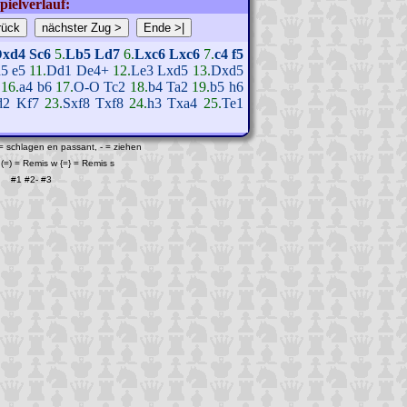
pielverlauf:
xd4
Sc6
5.
Lb5
Ld7
6.
Lxc6
Lxc6
7.
c4
f5
d5
e5
11.
Dd1
De4+
12.
Le3
Lxd5
13.
Dxd5
16.
a4
b6
17.
O-O
Tc2
18.
b4
Ta2
19.
b5
h6
d2
Kf7
23.
Sxf8
Txf8
24.
h3
Txa4
25.
Te1
 = schlagen en passant, - = ziehen
(=) = Remis w {=} = Remis s
#1
#2
-
#3