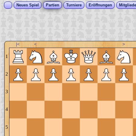
Neues Spiel
Partien
Turniere
Eröffnungen
Mitgliede
|<
<
>
1
2
3
4
5