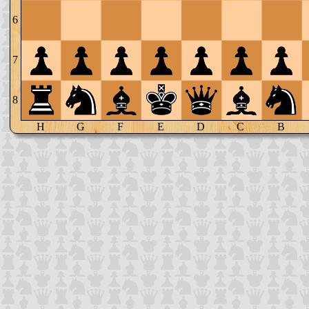
6
7
8
H
G
F
E
D
C
B