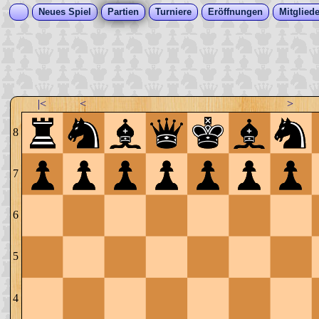
Neues Spiel
Partien
Turniere
Eröffnungen
Mitgliede
|<
<
>
8
7
6
5
4