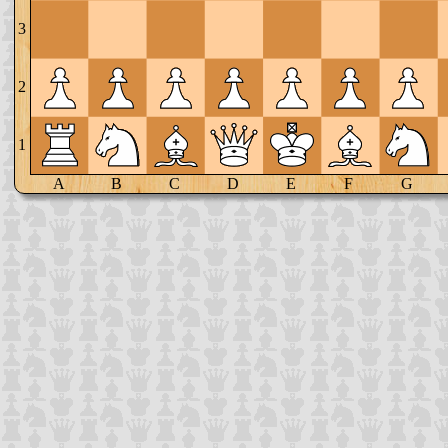
3
2
1
A
B
C
D
E
F
G