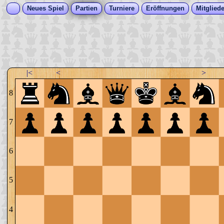
Neues Spiel
Partien
Turniere
Eröffnungen
Mitgliede
|<
<
>
8
7
6
5
4