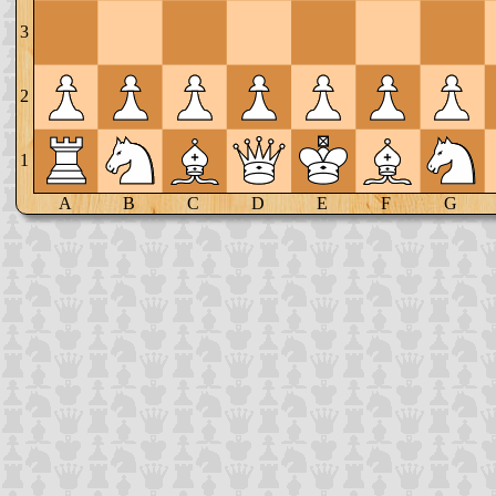
3
2
1
A
B
C
D
E
F
G