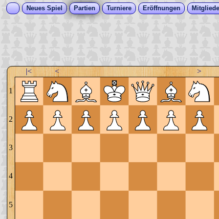
Neues Spiel
Partien
Turniere
Eröffnungen
Mitgliede
|<
<
>
1
2
3
4
5