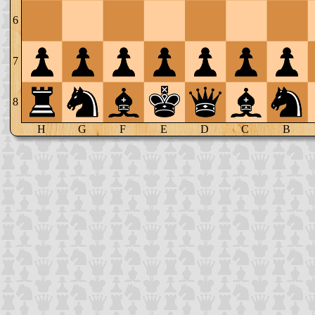
6
7
8
H
G
F
E
D
C
B