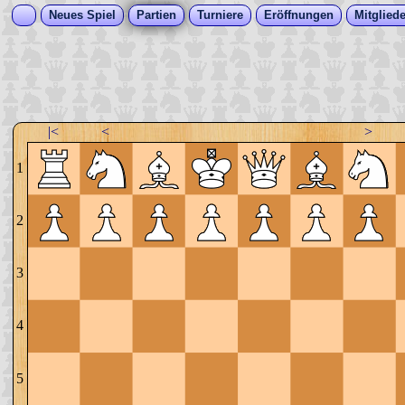
Neues Spiel
Partien
Turniere
Eröffnungen
Mitgliede
|<
<
>
1
2
3
4
5