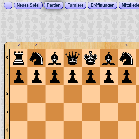
Neues Spiel
Partien
Turniere
Eröffnungen
Mitgliede
|<
<
>
8
7
6
5
4