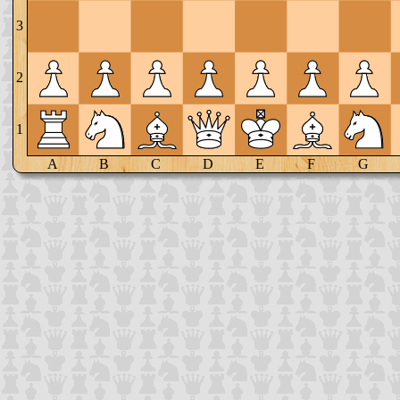
3
2
1
A
B
C
D
E
F
G