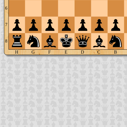
6
7
8
H
G
F
E
D
C
B