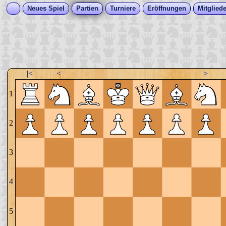
Neues Spiel
Partien
Turniere
Eröffnungen
Mitgliede
|<
<
>
1
2
3
4
5