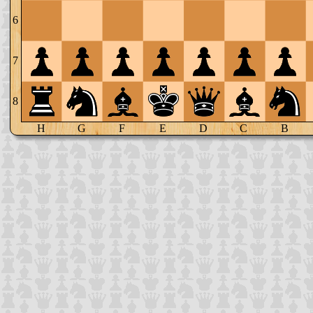
6
7
8
H
G
F
E
D
C
B