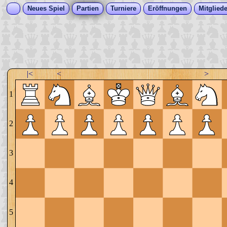
Neues Spiel
Partien
Turniere
Eröffnungen
Mitgliede
|<
<
>
1
2
3
4
5