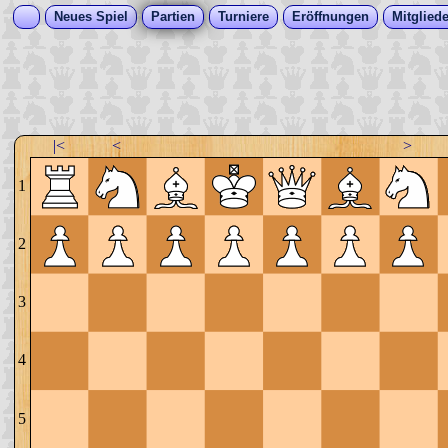
Neues Spiel
Partien
Turniere
Eröffnungen
Mitgliede
|<
<
>
1
2
3
4
5