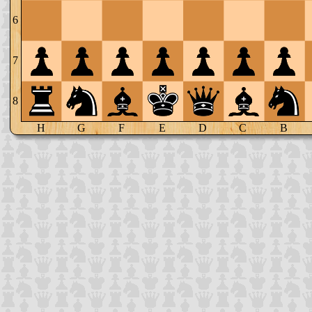
6
7
8
H
G
F
E
D
C
B