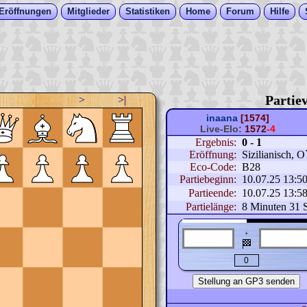
Eröffnungen
Mitglieder
Statistiken
Home
Forum
Hilfe
Partiev
>
>|
inaana
[1574]
Live-Elo:
1572
-4
Ergebnis:
0 - 1
Eröffnung:
Sizilianisch, 
Eco-Code:
B28
Partiebeginn:
10.07.25 13:5
Partieende:
10.07.25 13:5
Partielänge:
8 Minuten 31 
+
🏁