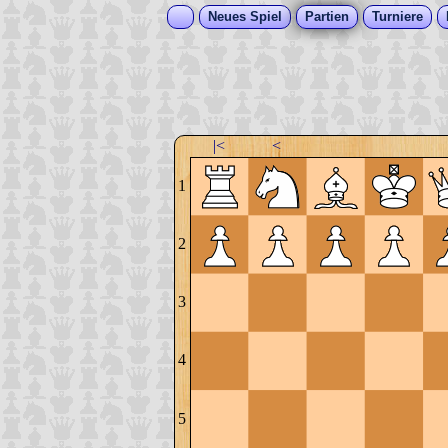
Neues Spiel
Partien
Turniere
|<
<
1
2
3
4
5