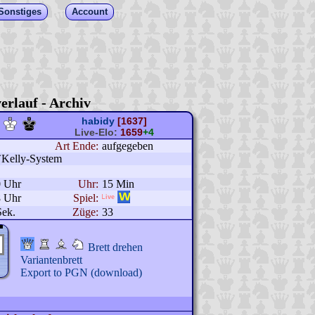
Sonstiges
Account
erlauf - Archiv
habidy
[1637]
Live-Elo:
1659
+4
Art Ende:
aufgegeben
O`Kelly-System
0 Uhr
Uhr:
15 Min
8 Uhr
Spiel:
Sek.
Züge:
33
Brett drehen
Variantenbrett
Export to PGN (download)