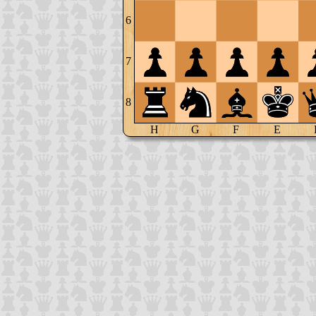
6
7
8
H
G
F
E