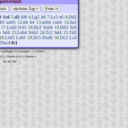
pielverlauf:
3
Sc6
5.
d3
Sf6
6.
Lg5
h6
7.
Le3
e6
8.
Dd2
xb5
axb5
12.
d4
b4
13.
axb4
cxb4
14.
Sa2
17.
Lxd2
O-O
18.
Dc2
Sxd4
19.
Dd3
Sc6
6
Sd4
23.
Lxb4
Sxb3
24.
Tc2
Sd4
25.
Td2
28.
Lxb5
Lxb5
29.
Dc5
Dxd6
30.
Dc2
Lc4
.
Dxc4
0:1
 = schlagen en passant, - = ziehen
(=) = Remis w {=} = Remis s
#1
#2
-
#3