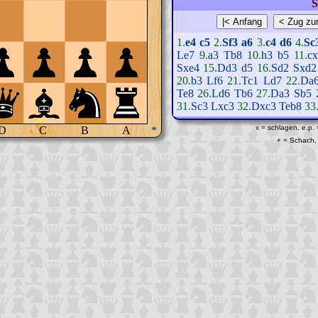
S
1.
e4
c5
2.
Sf3
a6
3.
c4
d6
4.
Sc
Le7
9.
a3
Tb8
10.
h3
b5
11.
c
Sxe4
15.
Dd3
d5
16.
Sd2
Sxd2
20.
b3
Lf6
21.
Tc1
Ld7
22.
Da
Te8
26.
Ld6
Tb6
27.
Da3
Sb5
31.
Sc3
Lxc3
32.
Dxc3
Teb8
33
x = schlagen, e.p.
D
C
B
A
*
+ = Schach, 