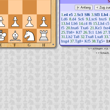
S
1.
e4
e5
2.
Sc3
Sf6
3.
Sf3
Lb4
Ld6
8.
d4
Sc6
9.
Lxc6
bxc6
13.
b4
Lb6
14.
c4
f6
15.
Lh4
c5
f5
20.
bxa6
Txa6
21.
Ke3
fxe
25.
Tb8+
Kf7
26.
Tc1
Lb6
27.
31.
Lh2
Ta8
32.
Txa8
Lxa8
33.
hxg4
37.
Tg8+
Kf5
38.
Tg5+
1:
E
F
G
H
*
x = schlagen, e.p.
+ = Schach, 