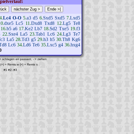
pielverlauf:
4.
Lc4
O-O
5.
a3
d5
6.
Sxd5
Sxd5
7.
Lxd5
10.
dxe5
Lc5
11.
Dxd8
Txd8
12.
Lg5
Te8
16.
b5
a6
17.
Ke2
Lb7
18.
Sd2
Txe5
19.
f3
4
22.
Sxe4
La5
23.
Tab1
Lc6
24.
Lg3
Te7
Tc3
La5
28.
Td3
g5
29.
h3
h5
30.
Th8
Kg6
Td8
Lc6
34.
Ld6
Te6
35.
Lxc5
g4
36.
hxg4
0
 = schlagen en passant, - = ziehen
(=) = Remis w {=} = Remis s
#1
#2
-
#3