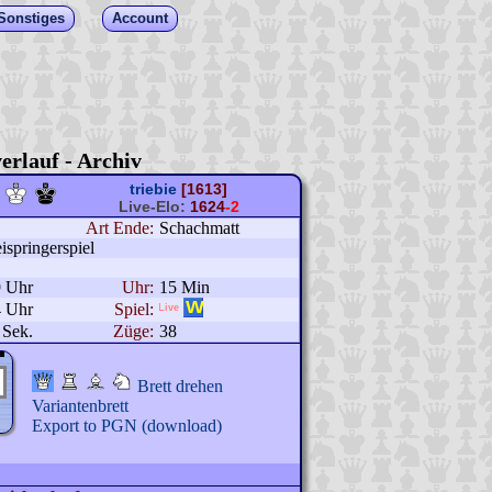
Sonstiges
Account
erlauf - Archiv
triebie
[1613]
Live-Elo:
1624
-2
Art Ende:
Schachmatt
ispringerspiel
9 Uhr
Uhr:
15 Min
4 Uhr
Spiel:
 Sek.
Züge:
38
Brett drehen
Variantenbrett
Export to PGN (download)