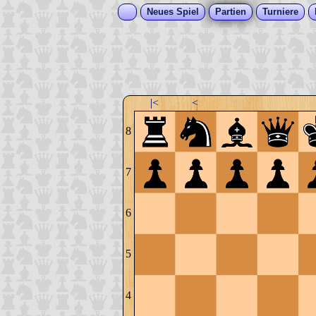
Neues Spiel
Partien
Turniere
|<
<
8
7
6
5
4