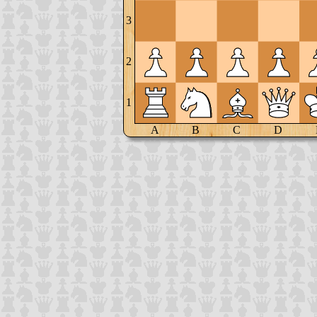
3
2
1
A
B
C
D