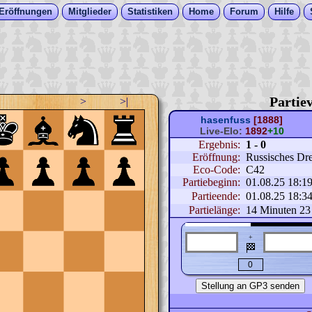
Eröffnungen
Mitglieder
Statistiken
Home
Forum
Hilfe
Partiev
>
>|
hasenfuss
[1888]
Live-Elo:
1892
+10
Ergebnis:
1 - 0
Eröffnung:
Russisches Dre
Eco-Code:
C42
Partiebeginn:
01.08.25 18:1
Partieende:
01.08.25 18:3
Partielänge:
14 Minuten 23
+
🏁