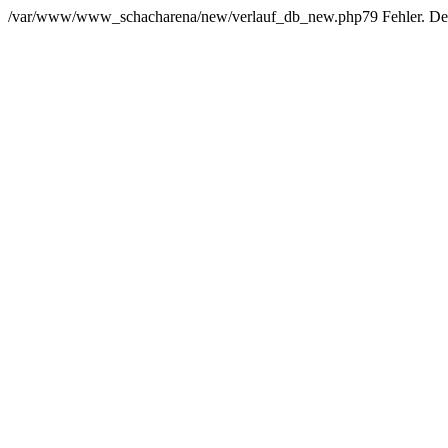
/var/www/www_schacharena/new/verlauf_db_new.php79 Fehler. Der Us