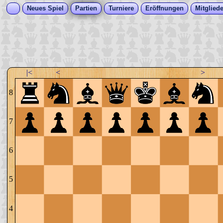
Neues Spiel
Partien
Turniere
Eröffnungen
Mitgliede
|<
<
>
8
7
6
5
4