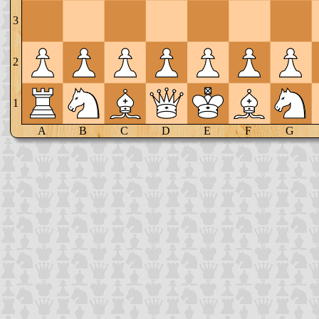
3
2
1
A
B
C
D
E
F
G