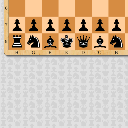
6
7
8
H
G
F
E
D
C
B