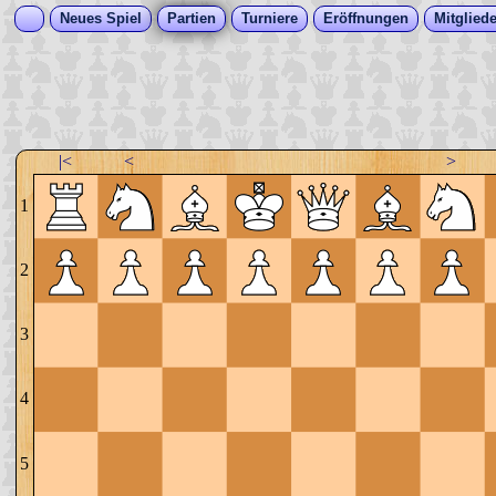
Neues Spiel
Partien
Turniere
Eröffnungen
Mitgliede
|<
<
>
1
2
3
4
5