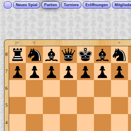
Neues Spiel
Partien
Turniere
Eröffnungen
Mitgliede
|<
<
>
8
7
6
5
4