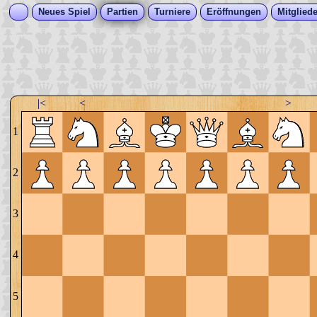
Neues Spiel
Partien
Turniere
Eröffnungen
Mitgliede
|<
<
>
1
2
3
4
5