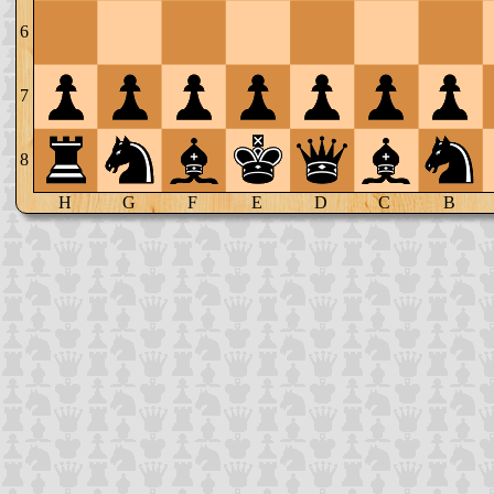
6
7
8
H
G
F
E
D
C
B