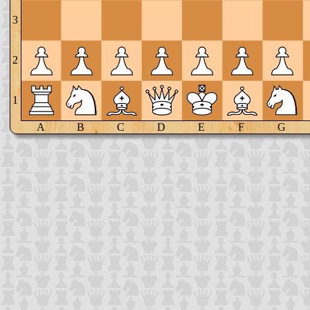
3
2
1
A
B
C
D
E
F
G