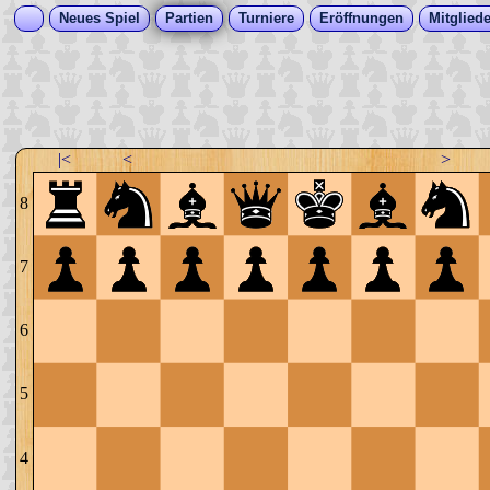
Neues Spiel
Partien
Turniere
Eröffnungen
Mitgliede
|<
<
>
8
7
6
5
4