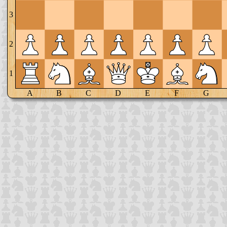
3
2
1
A
B
C
D
E
F
G