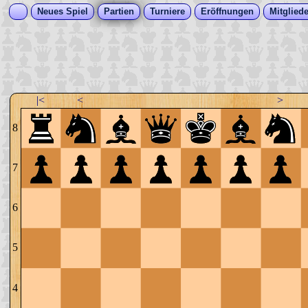
Neues Spiel
Partien
Turniere
Eröffnungen
Mitgliede
|<
<
>
8
7
6
5
4