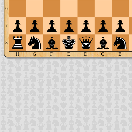
6
7
8
H
G
F
E
D
C
B