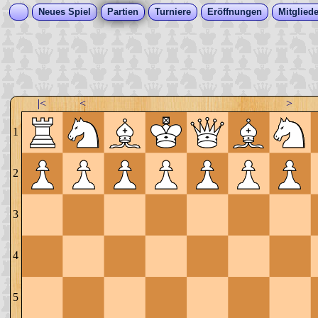
Neues Spiel
Partien
Turniere
Eröffnungen
Mitgliede
|<
<
>
1
2
3
4
5