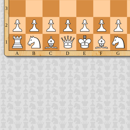
3
2
1
A
B
C
D
E
F
G