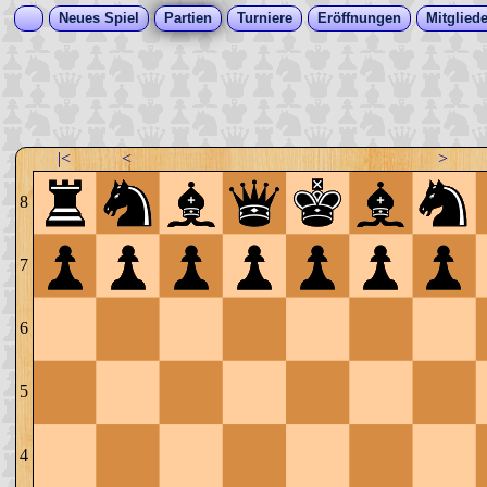
Neues Spiel
Partien
Turniere
Eröffnungen
Mitgliede
|<
<
>
8
7
6
5
4