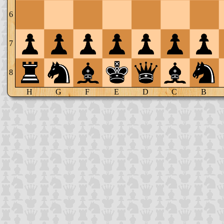
6
7
8
H
G
F
E
D
C
B