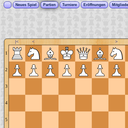
Neues Spiel
Partien
Turniere
Eröffnungen
Mitgliede
|<
<
>
1
2
3
4
5