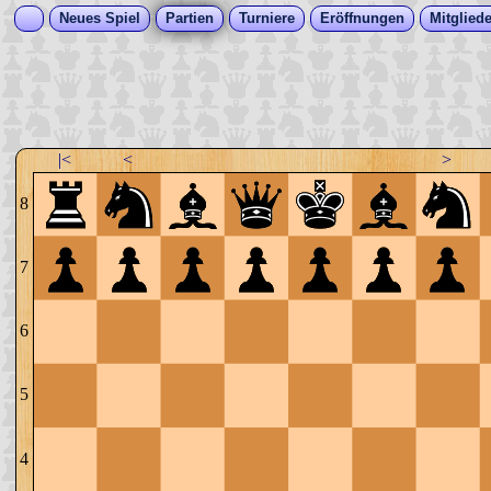
Neues Spiel
Partien
Turniere
Eröffnungen
Mitgliede
|<
<
>
8
7
6
5
4