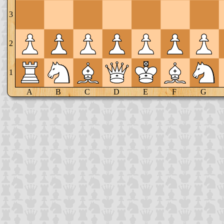
3
2
1
A
B
C
D
E
F
G