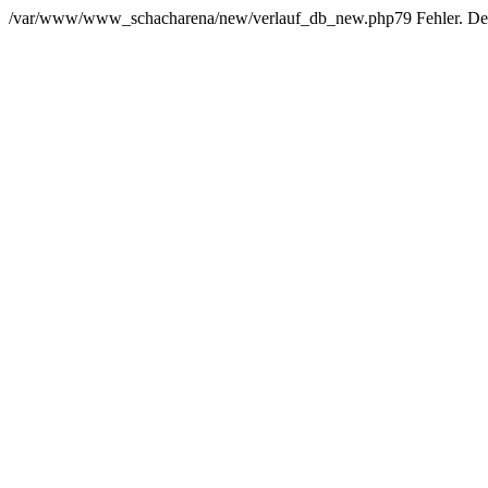
/var/www/www_schacharena/new/verlauf_db_new.php79 Fehler. Der Us