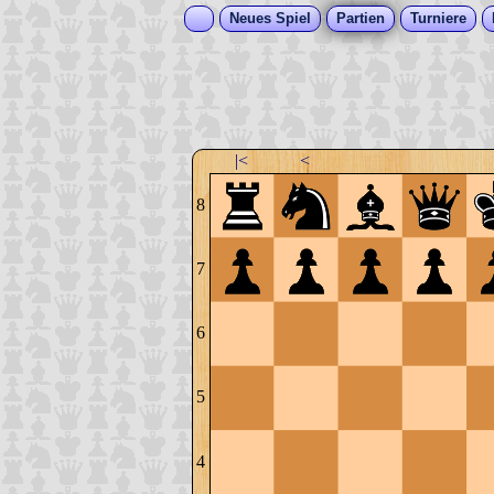
Neues Spiel
Partien
Turniere
|<
<
8
7
6
5
4