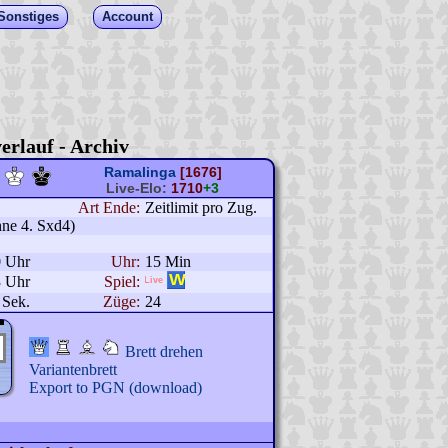
Sonstiges
Account
erlauf - Archiv
Ramalinga
[1676]
Live-Elo:
1710
+3
Art Ende:
Zeitlimit pro Zug.
hne 4. Sxd4)
0 Uhr
Uhr:
15 Min
3 Uhr
Spiel:
 Sek.
Züge:
24
Brett drehen
Variantenbrett
Export to PGN (download)