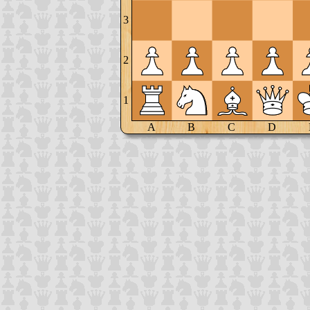
3
2
1
A
B
C
D