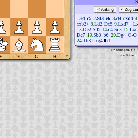
S
1.
e4
c5
2.
Sf3
e6
3.
d4
cxd4
4
cxb2+
8.
Ld2
Dc5
9.
Lxd7+
L
13.
De2
Sd5
14.
c4
Sc3
15.
Lxc
Dc7
19.
Sb3
b6
20.
Dg4
O-O
24.
Th3
Lxg4
0:1
x = schlagen, e.p.
+ = Schach, 
E
F
G
H
*