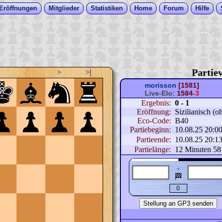
Eröffnungen
Mitglieder
Statistiken
Home
Forum
Hilfe
Partiev
>
>|
morisson
[1581]
Live-Elo:
1584
-3
Ergebnis:
0 - 1
Eröffnung:
Sizilianisch (o
Eco-Code:
B40
Partiebeginn:
10.08.25 20:0
Partieende:
10.08.25 20:1
Partielänge:
12 Minuten 58
+
🏁