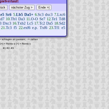
pielverlauf:
.
e5
Sc6
5.
Lb5
Da5+
6.
Sc3
dxc3
7.
Lxc6
xd7
10.
Tb1
Da3
11.
O-O
Se7
12.
Te1
Td8
3
Dxc3
16.
Txb2
Lc5
17.
Tc2
Da5
18.
Sd2
21.
Tc3
f5
22.
exf6 e.p.
Txf6
23.
Tf1
e5
 = schlagen en passant, - = ziehen
(=) = Remis w {=} = Remis s
#1
#2
-
#3