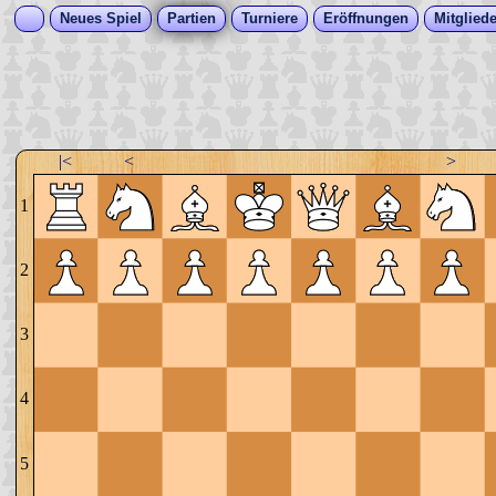
Neues Spiel
Partien
Turniere
Eröffnungen
Mitgliede
|<
<
>
1
2
3
4
5