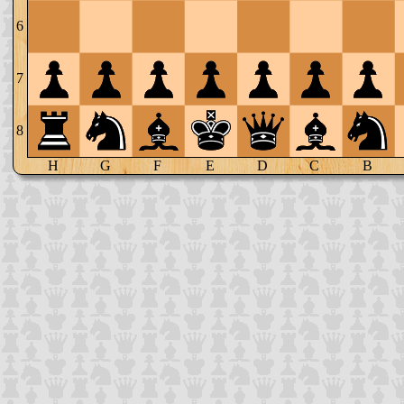
6
7
8
H
G
F
E
D
C
B