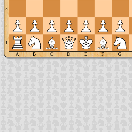
3
2
1
A
B
C
D
E
F
G