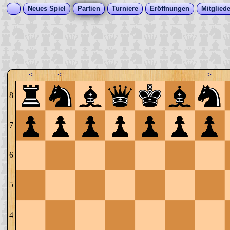
Neues Spiel
Partien
Turniere
Eröffnungen
Mitgliede
|<
<
>
8
7
6
5
4