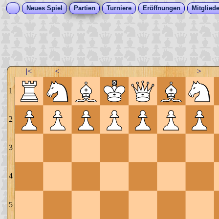
Neues Spiel
Partien
Turniere
Eröffnungen
Mitgliede
|<
<
>
1
2
3
4
5