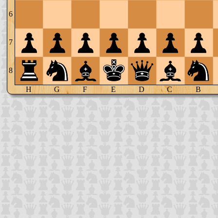
6
7
8
H
G
F
E
D
C
B