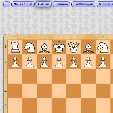
Neues Spiel
Partien
Turniere
Eröffnungen
Mitgliede
|<
<
>
1
2
3
4
5