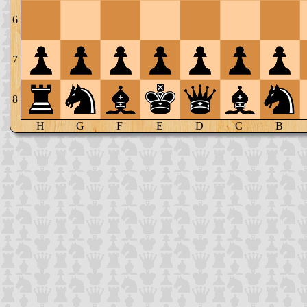
6
7
8
H
G
F
E
D
C
B