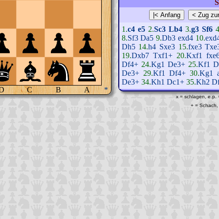
S
1.
c4
e5
2.
Sc3
Lb4
3.
g3
Sf6
4
8.
Sf3
Da5
9.
Db3
exd4
10.
exd
Dh5
14.
h4
Sxe3
15.
fxe3
Txe
19.
Dxb7
Txf1+
20.
Kxf1
fxe
Df4+
24.
Kg1
De3+
25.
Kf1
D
De3+
29.
Kf1
Df4+
30.
Kg1
De3+
34.
Kh1
Dc1+
35.
Kh2
D
D
C
B
A
*
x = schlagen, e.p.
+ = Schach, 