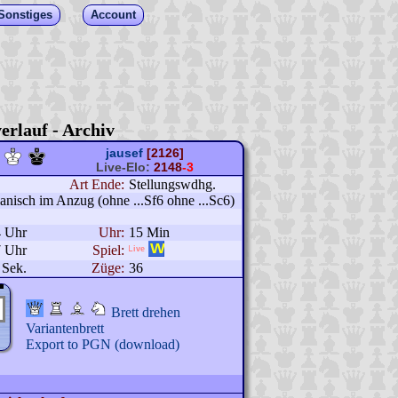
Sonstiges
Account
erlauf - Archiv
jausef
[2126]
Live-Elo:
2148
-3
Art Ende:
Stellungswdhg.
ianisch im Anzug (ohne ...Sf6 ohne ...Sc6)
4 Uhr
Uhr:
15 Min
7 Uhr
Spiel:
 Sek.
Züge:
36
Brett drehen
Variantenbrett
Export to PGN (download)