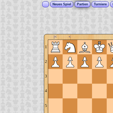
Neues Spiel
Partien
Turniere
|<
<
1
2
3
4
5