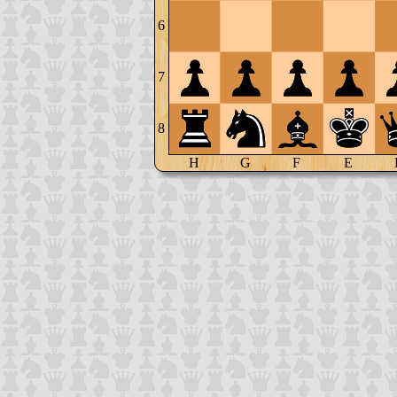
6
7
8
H
G
F
E