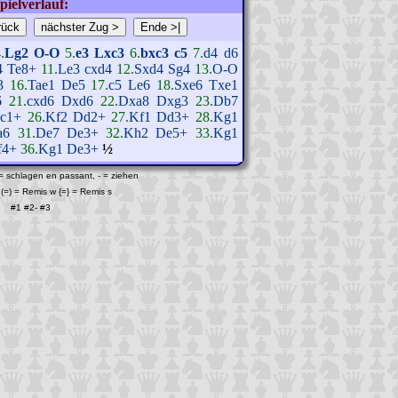
pielverlauf:
.
Lg2
O-O
5.
e3
Lxc3
6.
bxc3
c5
7.
d4
d6
4
Te8+
11.
Le3
cxd4
12.
Sxd4
Sg4
13.
O-O
3
16.
Tae1
De5
17.
c5
Le6
18.
Sxe6
Txe1
6
21.
cxd6
Dxd6
22.
Dxa8
Dxg3
23.
Db7
c1+
26.
Kf2
Dd2+
27.
Kf1
Dd3+
28.
Kg1
a6
31.
De7
De3+
32.
Kh2
De5+
33.
Kg1
f4+
36.
Kg1
De3+
½
 = schlagen en passant, - = ziehen
(=) = Remis w {=} = Remis s
#1
#2
-
#3