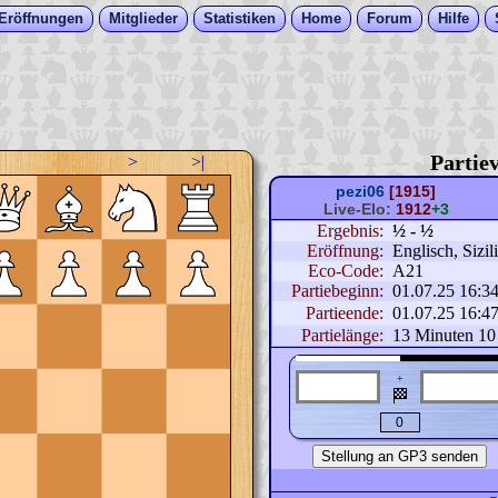
Eröffnungen
Mitglieder
Statistiken
Home
Forum
Hilfe
Partiev
>
>|
pezi06
[1915]
Live-Elo:
1912
+3
Ergebnis:
½ - ½
Eröffnung:
Englisch, Sizil
Eco-Code:
A21
Partiebeginn:
01.07.25 16:3
Partieende:
01.07.25 16:4
Partielänge:
13 Minuten 10
+
🏁