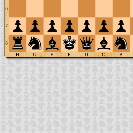
6
7
8
H
G
F
E
D
C
B