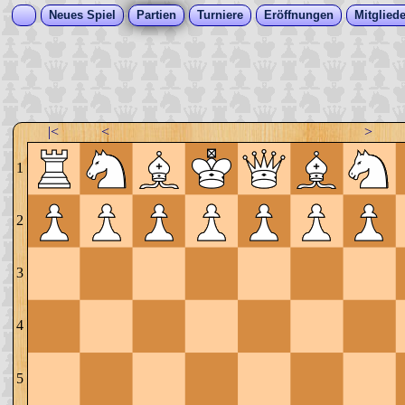
Neues Spiel
Partien
Turniere
Eröffnungen
Mitgliede
|<
<
>
1
2
3
4
5