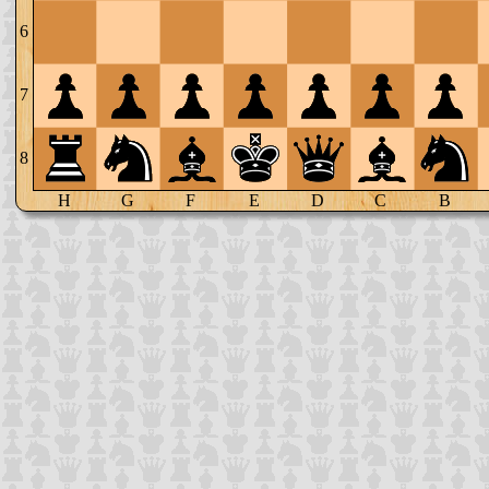
6
7
8
H
G
F
E
D
C
B