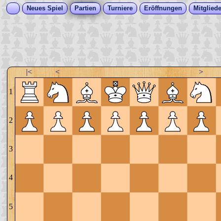
Neues Spiel
Partien
Turniere
Eröffnungen
Mitgliede
|<
<
>
1
2
3
4
5