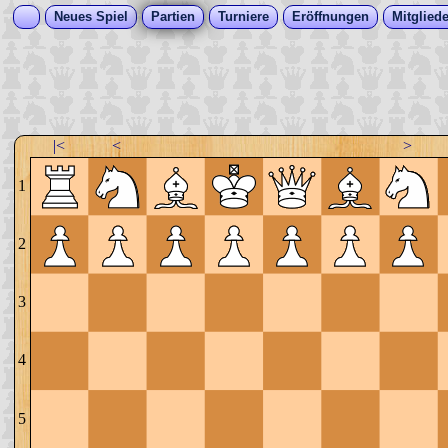
Neues Spiel
Partien
Turniere
Eröffnungen
Mitgliede
|<
<
>
1
2
3
4
5