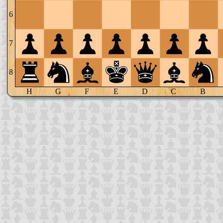
6
7
8
H
G
F
E
D
C
B