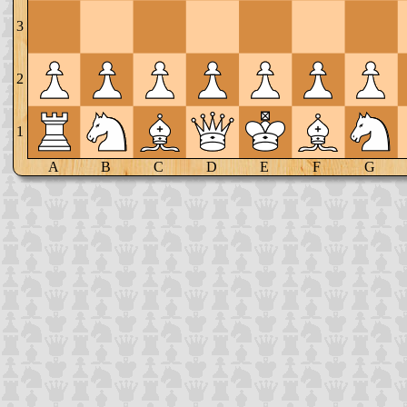
3
2
1
A
B
C
D
E
F
G