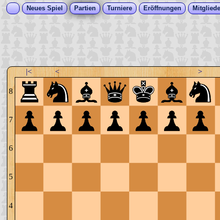
Neues Spiel
Partien
Turniere
Eröffnungen
Mitgliede
|<
<
>
8
7
6
5
4